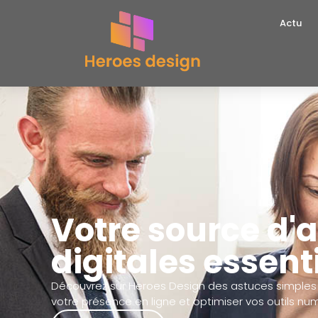
Actu
Votre source d'
digitales essent
Découvrez sur Heroes Design des astuces simples 
votre présence en ligne et optimiser vos outils nu