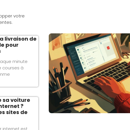
opper votre
ventes.
a livraison de
le pour
s
haque minute
e courses à
omme
sa voiture
nternet ?
s sites de
r internet est